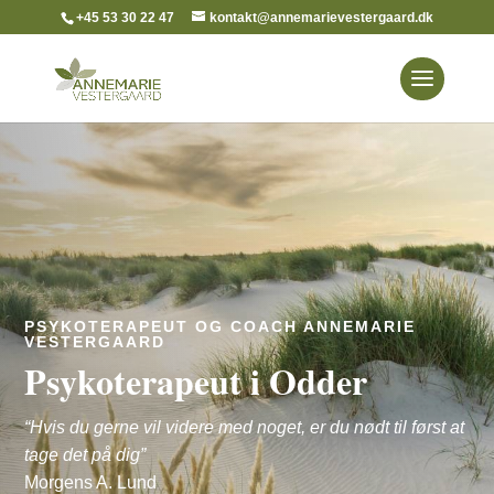
+45 53 30 22 47
kontakt@annemarievestergaard.dk
PSYKOTERAPEUT OG COACH ANNEMARIE
VESTERGAARD
Psykoterapeut i Odder
“Hvis du gerne vil videre med noget, er du nødt til først at
tage det på dig”
Morgens A. Lund