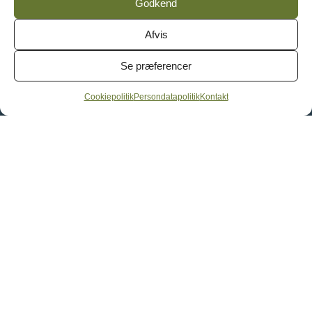
Godkend
Afvis
Genveje
Se præferencer
Terapi
Cookiepolitik
Persondatapolitik
Kontakt
Par- og familieterapi
Coaching
Priser
Mød Annemarie
Kontakt
Info
Persondatapolitik
Cookie- og privatlivspolitik