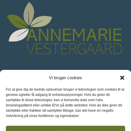
Annemarie Vestergaard
Vi bruger cookies
For at give dig de bedste oplevelser bruger vi teknologier som cookies til at
Coach & Terapeut
gemme og/eller få adgang til enhedsoplysninger. Hvis du giver dit
samtykke til disse teknologier, kan vi behandle data som f.eks.
Balskildevej 8
browsingadfærd eller unikke ID'er på dette websted. Hvis du ikke giver dit
samtykke eller trækker dit samtykke tilbage, kan det have en negativ
8355 Solbjerg
indvirkning på visse funktioner og egenskaber.
Tel: +45 53 30 22 47