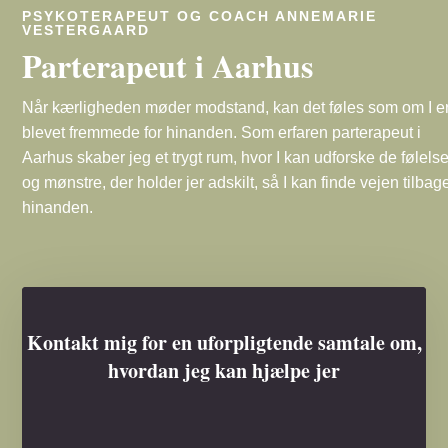
PSYKOTERAPEUT OG COACH ANNEMARIE
VESTERGAARD
Parterapeut i Aarhus
Når kærligheden møder modstand, kan det føles som om I e
blevet fremmede for hinanden. Som erfaren parterapeut i
Aarhus skaber jeg et trygt rum, hvor I kan udforske de følelse
og mønstre, der holder jer adskilt, så I kan finde vejen tilbage 
hinanden.
Kontakt mig for en uforpligtende samtale om,
hvordan jeg kan hjælpe jer